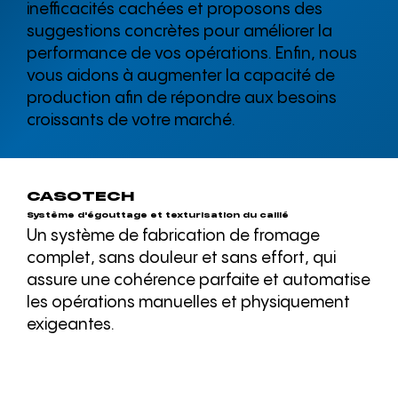
inefficacités cachées et proposons des
suggestions concrètes pour améliorer la
performance de vos opérations. Enfin, nous
vous aidons à augmenter la capacité de
production afin de répondre aux besoins
croissants de votre marché.
CASOTECH
Système d'égouttage et texturisation du caillé
Un système de fabrication de fromage
complet, sans douleur et sans effort, qui
assure une cohérence parfaite et automatise
les opérations manuelles et physiquement
exigeantes.