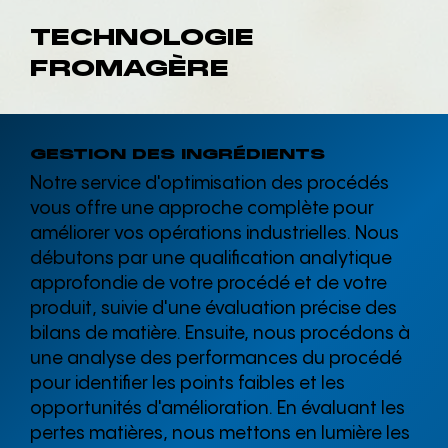
TECHNOLOGIE
FROMAGÈRE
GESTION DES INGRÉDIENTS
Notre service d'optimisation des procédés
vous offre une approche complète pour
améliorer vos opérations industrielles. Nous
débutons par une qualification analytique
approfondie de votre procédé et de votre
produit, suivie d'une évaluation précise des
bilans de matière. Ensuite, nous procédons à
une analyse des performances du procédé
pour identifier les points faibles et les
opportunités d'amélioration. En évaluant les
pertes matières, nous mettons en lumière les