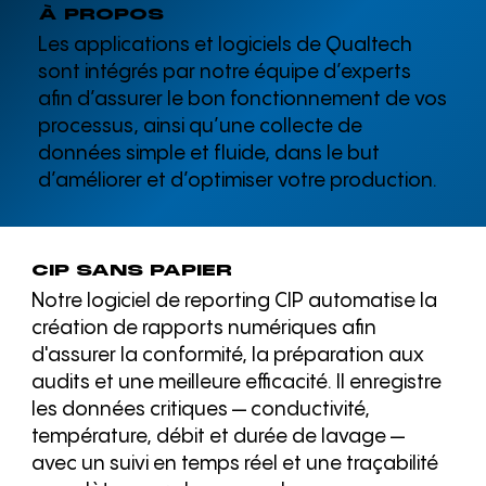
À PROPOS
Les applications et logiciels de Qualtech
sont intégrés par notre équipe d’experts
afin d’assurer le bon fonctionnement de vos
processus, ainsi qu’une collecte de
données simple et fluide, dans le but
d’améliorer et d’optimiser votre production.
CIP SANS PAPIER
Notre logiciel de reporting CIP automatise la
création de rapports numériques afin
d'assurer la conformité, la préparation aux
audits et une meilleure efficacité. Il enregistre
les données critiques — conductivité,
température, débit et durée de lavage —
avec un suivi en temps réel et une traçabilité