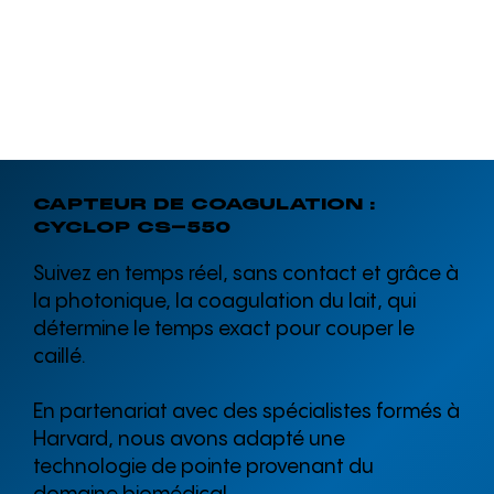
CAPTEUR DE COAGULATION :
CYCLOP CS-550
Suivez en temps réel, sans contact et grâce à
la photonique, la coagulation du lait, qui
détermine le temps exact pour couper le
caillé.
En partenariat avec des spécialistes formés à
Harvard, nous avons adapté une
technologie de pointe provenant du