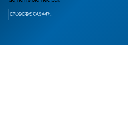
domaine biomédical.
CYCLOP CS-550
ÉTUDE DE CAS - Fromagerie Saint-Laurent
SPARK IOT
Spark IoT est un logiciel innovant que
Qualtech intègre à ses projets. Cet outil, à la